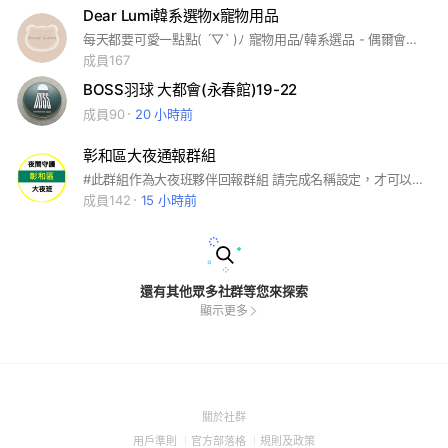
Dear Lumi韓系選物x寵物用品
每天都要可愛一點點( ´▽` )ﾉ 寵物用品/韓系選品 - 偶爾會有兒童選品👶🏻🐱 私訊下單✨
成員167
BOSS羽球 大都會(永春館)19-22
成員90
20 小時前
彰和區大夜通報群組
#此群組作為大夜班夥伴回報群組 請完成名稱設定，才可以認識大家喔 例如：門市+姓名👉 你好門市周杰綸
成員142
15 小時前
還有其他眾多社群等您來探索
顯示更多
(Open
關於社群
in
(Open
(Open
(Open
用戶準則
官方部落格
規則及政策