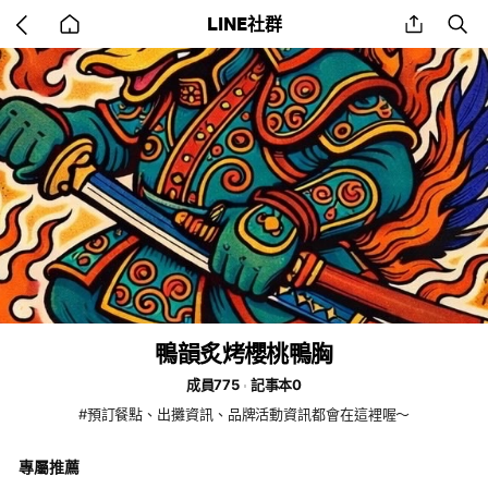
Go
share
se
LINE社群
back
to
home
鴨韻炙烤櫻桃鴨胸
成員775
記事本0
#預訂餐點、出攤資訊、品牌活動資訊都會在這裡喔～
專屬推薦