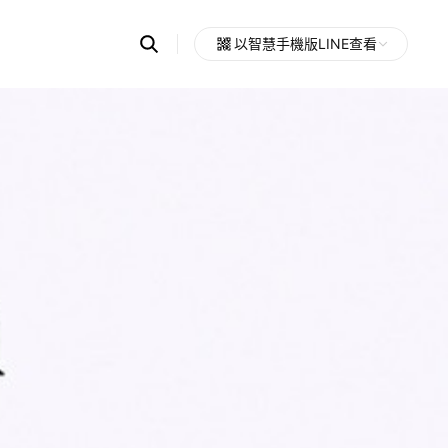
Search
以智慧手機版LINE查看
OpenChats
Open
or
search
messages
area