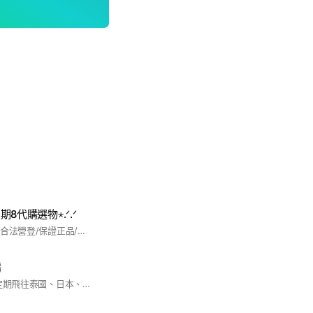
星期8代購選物⋆.ᐟ.ᐟ
佛系親飛連線代購✈️ 合法營登/保證正品/回過後即可寄出 連線期間限定請跟好呀.ᐟ.ᐟ 歡迎跟著我們一起逛街找寶物🪄 （平時群組不吵不狂發商品訊息） 新進群的大家可以至相片、記事本逛逛 未來去哪裡代購會在群組跟大家說🛫 平時有什麼好物分享/團購優惠 也都會在這分享૮ ♡ﻌ♡ა
購
代購商品範圍: ✈️不定期飛往泰國、日本、韓國連線代購 ️泰星周邊以LingOrm的商品為主 也歡迎許願想買的商品✨✨ 都會盡量滿足各位讓大家買到想要的商品 佛系接～小量預購 目前配送區域僅限台灣地區 ️💜主要有提供以下服飾代購 AlwaysWonder / KeepSilent / MatterMakers