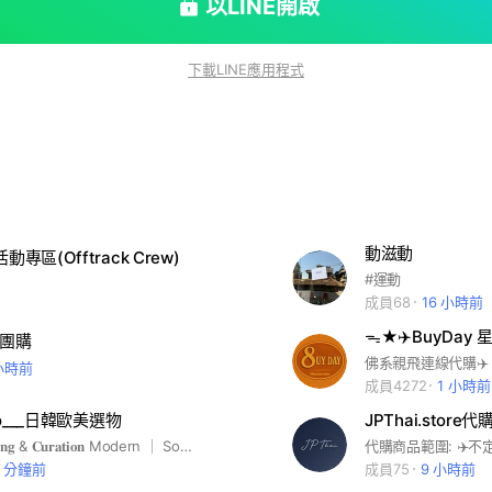
以LINE開啟
下載LINE應用程式
動滋動
動專區(Offtrack Crew)
#運動
成員68
16 小時前
ᯓ★✈️BuyDay 
的團購
 小時前
成員4272
1 小時前
dio___日韓歐美選物
JPThai.store代
𝐄𝐥𝐞𝐯𝐚𝐭𝐞𝐝 𝐋𝐢𝐯𝐢𝐧𝐠 & 𝐂𝐮𝐫𝐚𝐭𝐢𝐨𝐧 Modern ｜ Sophisticated ｜ Tactile - Selected Streetwear & Objects 日韓歐美選物 7–21 days pre-order 📩 DM for Inquiry
3 分鐘前
成員75
9 小時前