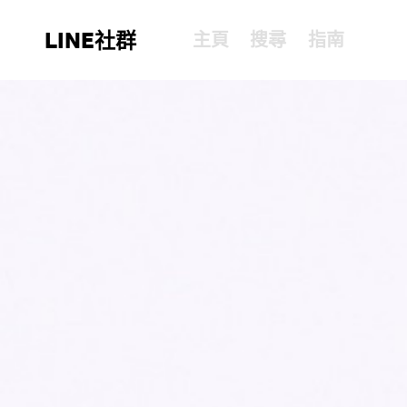
LINE社群
主頁
搜尋
指南