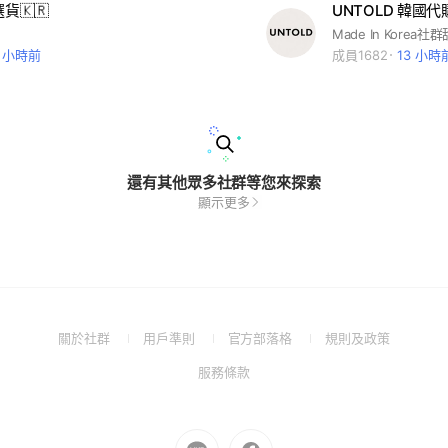
貨🇰🇷
UNTOLD 韓國
Made In Korea社
7 小時前
成員1682
13 小時
還有其他眾多社群等您來探索
顯示更多
(Open
(Open
(Open
(Open
關於社群
用戶準則
官方部落格
規則及政策
in
in
in
in
(Open
服務條款
a
a
a
a
in
new
new
new
new
a
window)
window)
window)
window)
new
Go
Go