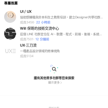
專屬推薦
UI / UX
協助想轉職與非本科生之教育培訓，建立Designer共學社群，舉辦線上與線下活動課程相互交流，核心理念為「經驗創造價值」，提升職場競爭軟硬實力。
成員3456
22 小時前
Will 保哥的技術交流中心
這個 LINE 社群定位在 AI、軟體、程式、前端、後端、系統、網路、Docker、Kubernetes 等各式技術交流為主，任何其他非技術的主題（如政治、直銷、早安、晚安、... ）請盡量不要在這邊討論。
成員7501
12 分鐘前
UX‧三刀流
一種產品設計領域的修煉視角
成員5134
還有其他眾多社群等您來探索
顯示更多