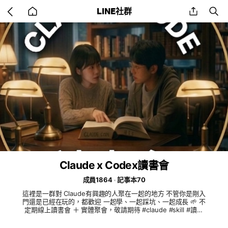
Go
share
se
LINE社群
back
to
home
Claude x Codex讀書會
成員1864
記事本70
這裡是一群對 Claude有興趣的人聚在一起的地方 不管你是剛入
門還是已經在玩的，都歡迎 一起學、一起踩坑、一起成長 🌱 不
定期線上讀書會 ＋ 實體聚會，敬請期待 #claude #skill #讀書
會