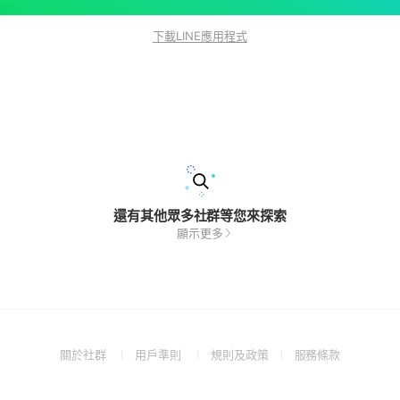
下載LINE應用程式
還有其他眾多社群等您來探索
顯示更多
(Open
(Open
(Open
(Open
關於社群
用戶準則
規則及政策
服務條款
in
in
in
in
a
a
a
a