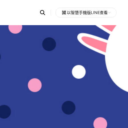
Search
以智慧手機版LINE查看
OpenChats
Open
or
search
messages
area