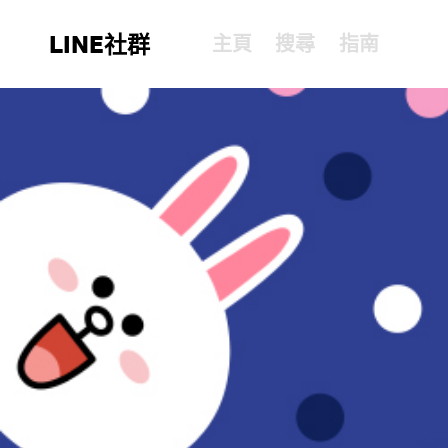
LINE社群
主頁
搜尋
指南