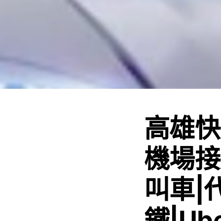
高雄快
機場接
叫車|
鐵|Ub