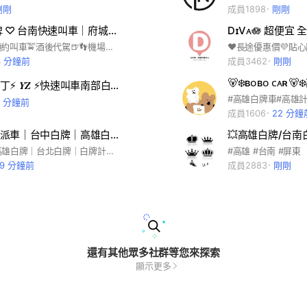
剛剛
成員1898
剛剛
♡ 台南白牌 ♡ 台南快速叫車｜府城白牌｜高雄白牌｜南部白牌｜全台白牌｜共乘
即時叫車🚘預約叫車🚖酒後代駕🍺👣機場接送✈️高鐵接送🚄寵物美容接送🐶🐱 ❤️歡迎提前預約❤️ ⭐️台南/高雄24H 皆有司機服務⭐️ ⚠️市區叫車保證不用久等⚠️ #台南#大台南#府城#台南白牌#高雄白牌#台中白牌#桃園白牌#台北白牌#各縣市白牌#叫車#代駕#跑腿#代購#機場接送#高鐵接送
3 分鐘前
成員3462
剛剛
🐻‍❄️ʙᴏʙᴏ ᴄᴀʀ
高雄屏東墾丁⚡️ 𝒀𝒁 ⚡️快速叫車南部白牌大車隊UBER/叫車/搭車/代駕/跑腿/計程車多元化服務平台
8 分鐘前
成員1606
22 分鐘
超便宜自動派車｜台中白牌｜高雄白牌｜北基桃白牌｜北中南超便宜白牌計程車｜多元化計程車｜台北桃園計程車
💥高雄白牌/台南
台中白牌｜高雄白牌｜台北白牌｜白牌計程車｜高屏台中叫車｜北中南搭車｜多元化｜高雄墾丁計程車｜高雄東港｜包車旅遊｜計程車｜ Uber ｜高雄白牌計程車｜台中白牌計程車｜電話叫車｜酒後代駕｜市區叫車｜ Line計程車｜台北白牌計程車｜桃園白牌計程車｜ Line 計程車｜台灣計程車｜台中代駕｜高雄代駕｜多元化計程車｜高雄計程車｜屏東計程車｜台南計程車｜嘉義計程車｜台中計程車｜新竹計程車｜台中租車｜高雄租車｜租車自駕｜平價租車｜資金需求｜小額貸款｜汽車貸款｜機車貸款｜商品貸款｜勞保貸款｜個人信用貸款｜企業貸款｜創業貸款｜房屋土地一二三胎｜民間轉銀行｜手機貸款
#高雄 #台南 #屏東
59 分鐘前
成員2883
剛剛
還有其他眾多社群等您來探索
顯示更多