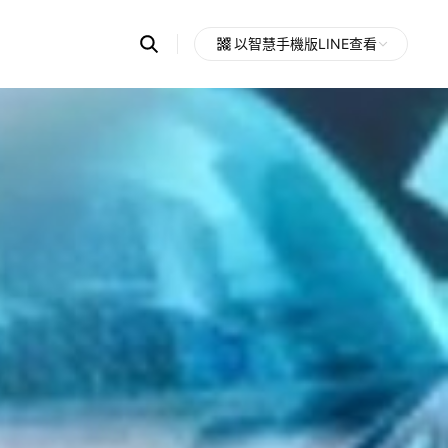
Search
以智慧手機版LINE查看
OpenChats
Open
or
search
messages
area