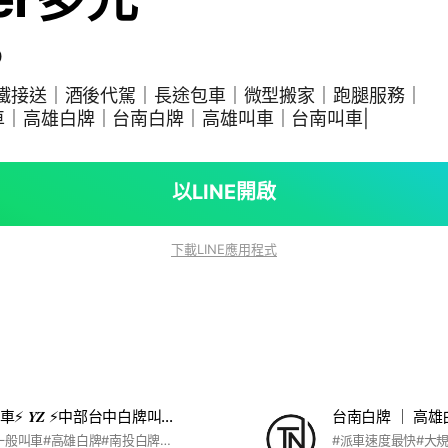
0
高鐵接送｜酒後代駕｜長途包車｜微型搬家｜跑腿服務｜
車｜高雄白牌｜台南白牌｜高雄叫車｜台南叫車|
以LINE開啟
下載LINE應用程式
台中快速叫車⚡️ 𝒀𝒁 ⚡️中部台中白牌叫車UBER/高鐵/機場接送/代駕/跑腿/台中叫車多元計程車
#機場接送#一般叫車#高雄白牌#南投白牌#台南白牌#酒後代駕#包車旅遊#簡易搬家#台北白牌#台中白牌#高雄叫車#南投叫車#白牌叫車#9人座機場接送#九人座機場接送#商務阿法