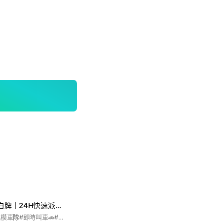
台南白牌 ｜ 高雄白牌｜24H快速派車 ｜
#派車速度最快#大規模車隊#即時叫車🚗#預約叫車🚙 #酒後代駕🍺#台南#低車資#長途🈚️加成#高雄等各縣市皆有🏆