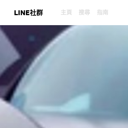
LINE社群
主頁
搜尋
指南