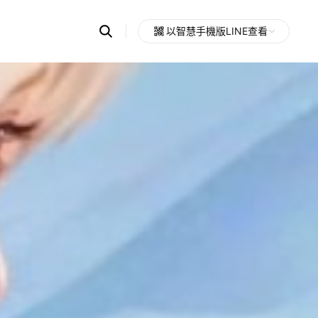
Search
以智慧手機版LINE查看
OpenChats
Open
or
search
messages
area