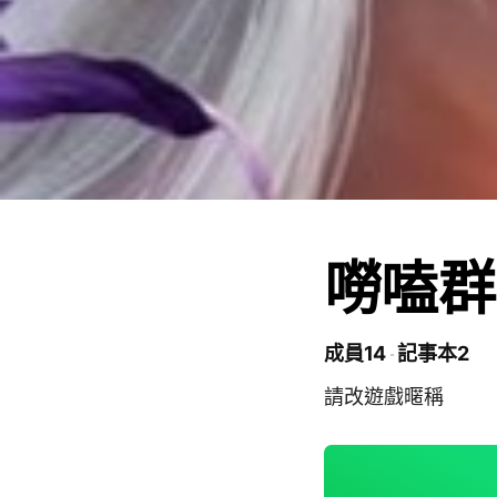
嘮嗑群
成員14
記事本2
請改遊戲暱稱