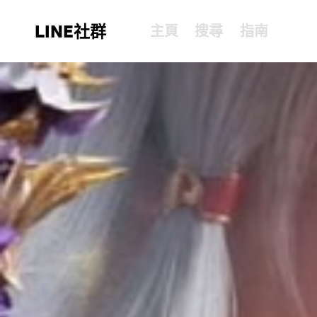
LINE社群
主頁
搜尋
指南