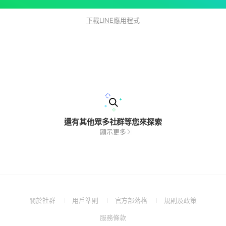
下載LINE應用程式
還有其他眾多社群等您來探索
顯示更多
(Open
(Open
(Open
(Open
關於社群
用戶準則
官方部落格
規則及政策
in
in
in
in
(Open
服務條款
a
a
a
a