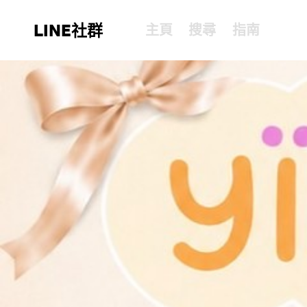
LINE社群
主頁
搜尋
指南