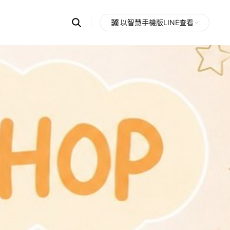
Search
以智慧手機版LINE查看
OpenChats
Open
or
search
messages
area