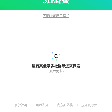
以LINE開啟
下載LINE應用程式
還有其他眾多社群等您來探索
顯示更多
(Open
(Open
(Open
(Open
關於社群
用戶準則
官方部落格
規則及政策
in
in
in
in