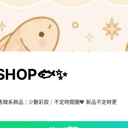
 SHOP🐟✨
銷售韓系飾品｜少數彩妝｜不定時開團💖 新品不定時更