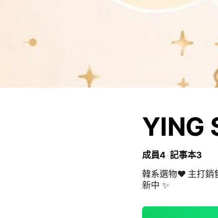
YING
成員4
記事本3
韓系選物❤️ 主打
新中 ✨