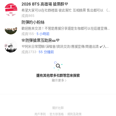
2026 BTS 高雄場 搶票群💜
希望大家可以在社群裡面 彼此幫忙 互相換票 售出都可以 （杜絕黃牛 🐮）
成員865
防彈的小粉絲
歡迎進來交流！不管是應援分享還是生咖都可以在這邊宣傳！想交換小卡跟一些物品的都可以在這邊～（雖然是防彈，但不限任何團體） #BTS
成員155
5 小時前
🌸防彈搶票互助房🎫💜
💜阿米日常閒聊/演唱會/資訊交流/應援宣傳/周邊出清 ✔️入群必看記事本貼文 🈲宣傳其他代購❌不收伸手牌 🔅一位管理員YUNA🛍️兼職代購
成員2733
55 分鐘前
還有其他眾多社群等您來探索
顯示更多
(Open
關於社群
in
(Open
(Open
(Open
用戶準則
官方部落格
規則及政策