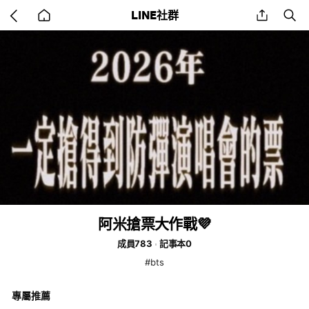
Go
share
se
LINE社群
back
to
home
阿米搶票大作戰💜
成員783
記事本0
#bts
專屬推薦