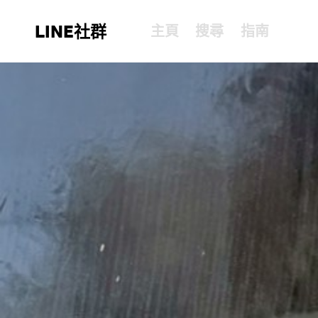
LINE社群
主頁
搜尋
指南