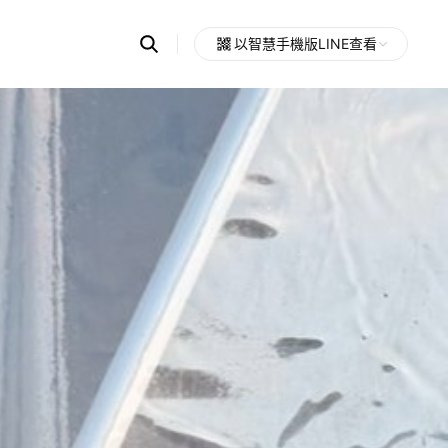
Search
以智慧手機版LINE查看
OpenChats
Open
or
search
messages
area