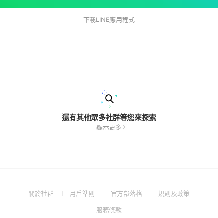
下載LINE應用程式
還有其他眾多社群等您來探索
顯示更多
(Open
(Open
(Open
(Open
關於社群
用戶準則
官方部落格
規則及政策
in
in
in
in
(Open
服務條款
a
a
a
a