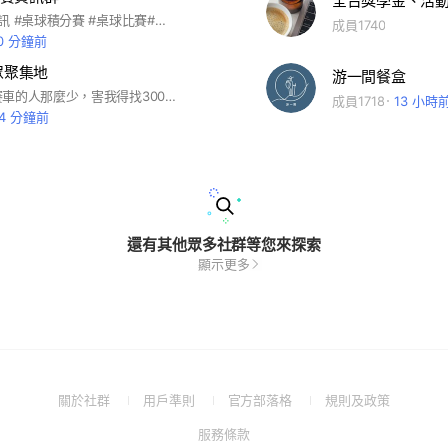
全台獎學金、活
#桌球比賽資訊 #桌球積分賽 #桌球比賽#永信乒乓比賽資訊群
成員1740
0 分鐘前
眾聚集地
游一間餐盒
誰叫臺灣看賽車的人那麼少，害我得找3000多網友陪我看。 #F1 #Formula1 #賽車 #一級方程式賽車
成員1718
13 小時
14 分鐘前
還有其他眾多社群等您來探索
顯示更多
(Open
(Open
(Open
(Open
關於社群
用戶準則
官方部落格
規則及政策
in
in
in
in
(Open
服務條款
a
a
a
a