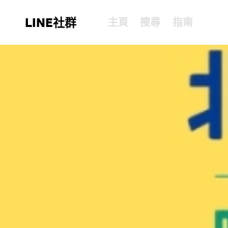
LINE社群
主頁
搜尋
指南