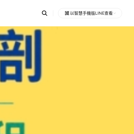
Search
以智慧手機版LINE查看
OpenChats
Open
or
search
messages
area