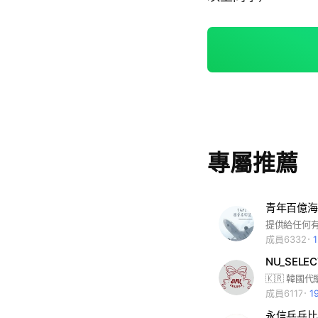
專屬推薦
青年百億海
成員6332
NU_SEL
成員6117
1
永信乒乓比