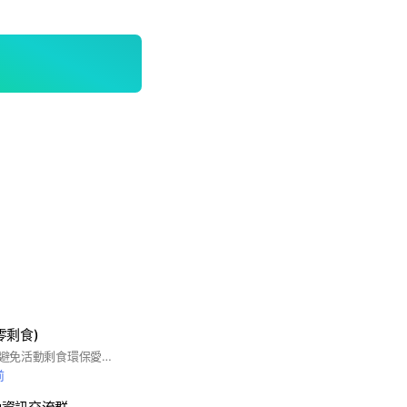
零剩食)
大家可以協助推廣 1.避免活動剩食環保愛地球 2.發完便當請務必在群組上說發完了，避免同學白跑一趟 3.只提供北醫校內合法活動發文，如果是校外的廣告文一律刪除強制退群 4.為避免是來投廣告的，請留下學系/學號，教職員留下單位/員編 113.03.25成立
前