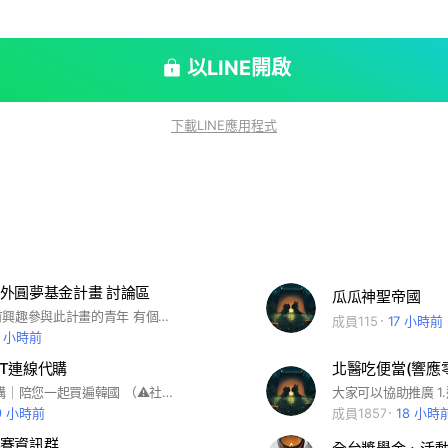
以LINE開啟
下載LINE應用程式
外圓夢基金計畫 討論區
瓜瓜神聖帝國
提供給任何有興趣參與此計畫的青年 有個能夠發問&提供意見之平台
成員115
17 小時前
1 小時前
ECT連線代購
北醫吃便當(響應
🇰🇷 韓國代購｜陪您一起買遍韓國 （⚠️社群推出後無法再次加入）
9 小時前
成員1857
18 小時
賽資訊群