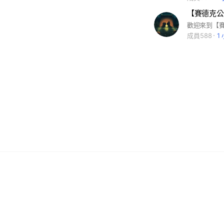
【賽德克公
成員588
1