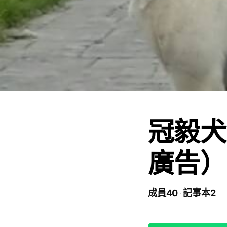
冠毅犬
廣告）
成員40
記事本2