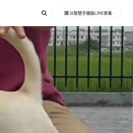
Search
以智慧手機版LINE查看
OpenChats
Open
or
search
messages
area