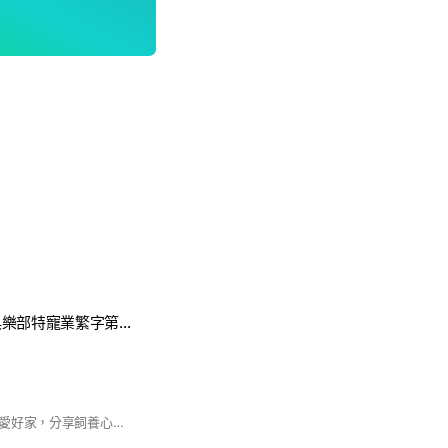
西安犬舍台灣犬俱樂部特寵業繁字第G1070103號
歡迎台灣犬的同好、愛好家，分享飼養心得、經驗交流，一起促進台灣犬的蓬勃發展，提昇水準！ 請詳閱版規： 一、合法寵物業者、私繁業者，請勿進入本群組。 二、販賣資材（狗籠、器材、飼料⋯⋯等，也請勿入本群組。 三、大家PO文內容，請勿涉及政治性言論！無關狗的相關文章，也請勿佔版面。 四、早安、午安、晚安、佳節問侯語⋯⋯等，也請省略。