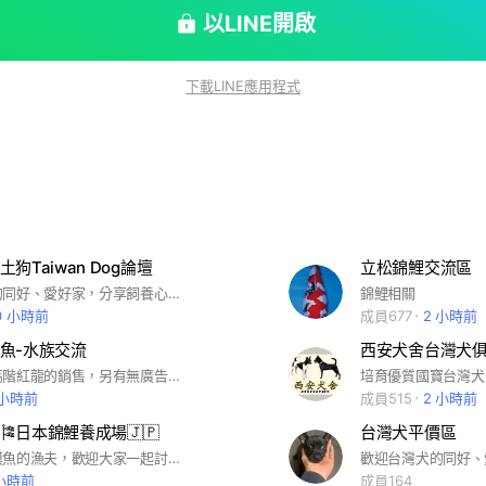
以LINE開啟
下載LINE應用程式
狗Taiwan Dog論壇
立松錦鯉交流區
歡迎台灣犬的同好、愛好家，分享飼養心得、經驗交流，一起促進台灣犬的蓬勃發展，提昇水準！ 請詳閱版規： 一、合法寵物業者、私繁業者，請勿進入本群組。 二、販賣資材（狗籠、器材、飼料⋯⋯等，也請勿入本群組。 三、大家PO文內容，請勿涉及政治性言論！無關狗的相關文章，也請勿佔版面。 四、早安、午安、晚安、佳節問侯語⋯⋯等，也請省略。 五、動保法罰則很重，為保護你自己，請勿舖配種、徵婚、徵配、繁殖幼犬⋯⋯等照片及影片。
錦鯉相關
0 小時前
成員677
2 小時前
魚-水族交流
本社團專營高階紅龍的銷售，另有無廣告玩家群組在記事本 我們堅持品質與誠信服務，歡迎喜歡一次到位的魚友與我們聯繫 ✅代客尋龍✅全省親送✅魚缸系統調整✅手術與疾病服務諮詢
培育優質國寶台灣犬
 小時前
成員515
2 小時前
日本錦鯉養成場🇯🇵
台灣犬平價區
來自英國愛摸魚的漁夫，歡迎大家一起討論錦鯉大小事。以及欣賞外國漁夫的特選魚。
 小時前
成員164