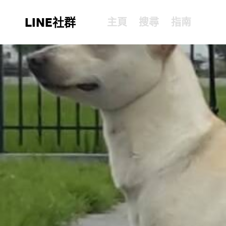
LINE社群
主頁
搜尋
指南