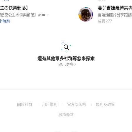
主の快樂部落】
蔓菲吉娃娃博美
歡迎來到【賽德克公主の快樂部落】🌿👑 這裡是#夢谷瀑布賽德克公主夢幻園區的園社群，我們會分享園區各項業務/#住宿/#一日遊／#優惠資訊 歡迎加入 記事本有我們2026最新的消息哦💚 在這裡你會看到： 🌈 賽德公主推薦 🏕️ 最新園區活動／住宿／玩水情報 💬 一律私訊專屬服務 夢谷瀑布賽德克公主夢幻園區 專屬群組📍
吉娃娃照片分享跟飼
 小時前
成員277
還有其他眾多社群等您來探索
顯示更多
(Open
(Open
(Open
(Open
關於社群
用戶準則
官方部落格
規則及政策
in
in
in
in
(Open
服務條款
a
a
a
a
in
new
new
new
new
a
window)
window)
window)
window)
new