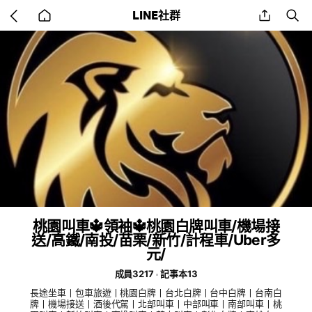
Go
share
se
LINE社群
back
to
home
桃園叫車🔱領袖🔱桃園白牌叫車/機場接
送/高鐵/南投/苗栗/新竹/計程車/Uber多
元/
成員3217
記事本13
長途坐車丨包車旅遊丨桃園白牌丨台北白牌丨台中白牌丨台南白
牌丨機場接送丨酒後代駕丨北部叫車丨中部叫車丨南部叫車丨桃