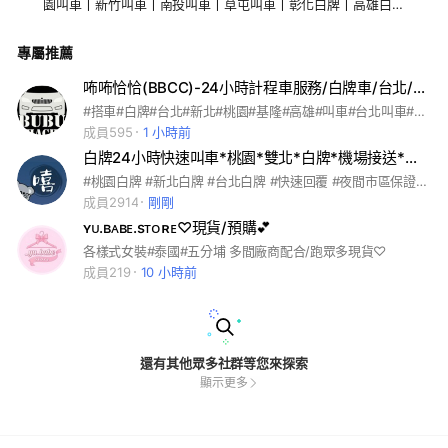
園叫車丨新竹叫車丨南投叫車丨草屯叫車丨彰化白牌丨高雄白牌
丨高雄叫車丨
專屬推薦
咘咘恰恰(BBCC)-24小時計程車服務/白牌車/台北/新北/桃園/基隆/高雄/預約搭乘
#搭車#白牌#台北#新北#桃園#基隆#高雄#叫車#台北叫車#新北叫車#桃園叫車#基隆叫車#高雄叫車#租車#買車
成員595
1 小時前
白牌24小時快速叫車*桃園*雙北*白牌*機場接送*包車*跨縣市旅遊*代駕*計程車*Uber
#桃園白牌 #新北白牌 #台北白牌 #快速回覆 #夜間市區保證5分鐘內給車號#平鎮白牌 #中壢白牌 #南崁白牌 #楊梅白牌 #龍潭白牌 #內壢白牌 #新莊白牌 #三重白牌 #蘆洲白牌 #大園白牌 #基隆白牌 #上學白牌 #機場白牌 #高鐵白牌 #快速白牌 #不用等白牌 #桃園叫車 #平鎮叫車 #中壢叫車 #啟英叫車 #育達叫車 #湖口叫車 #新竹叫車 #桃園到台北 #台北到桃園
成員2914
剛剛
ʏᴜ.ʙᴀʙᴇ.sᴛᴏʀᴇ♡現貨/預購💕
各樣式女裝#泰國#五分埔 多間廠商配合/跑眾多現貨♡
成員219
10 小時前
還有其他眾多社群等您來探索
顯示更多