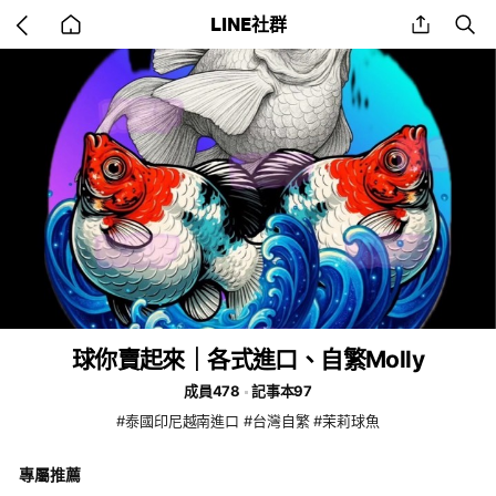
Go
share
se
LINE社群
back
to
home
球你賣起來｜各式進口、自繁Molly
成員478
記事本97
#泰國印尼越南進口 #台灣自繁 #茉莉球魚
專屬推薦