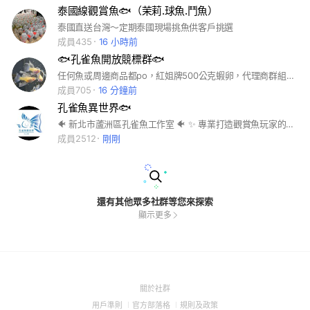
泰國線觀賞魚🐟（茉莉.球魚.鬥魚）
泰國直送台灣～定期泰國現場挑魚供客戶挑選
成員435
16 小時前
🐟孔雀魚開放競標群🐟
任何魚或周邊商品都po，紅姐牌500公克蝦卵，代理商群組價一包600元， 蝦卵試管1，2.5ML，~🐟 #孔雀魚 #水族用品 #豐年蝦卵
成員705
16 分鐘前
孔雀魚異世界🐟
🐠 新北市蘆洲區孔雀魚工作室 🐠 ✨ 專業打造觀賞魚玩家的理想天堂 ✨ 我們是東南亞孔雀魚專業進口商，也是全台少數以進口孔雀魚為主軸的工作室。無論是新手玩家還是專業繁殖者，這裡都是您挑選頂級觀賞魚的首選地點！ 穩定供應：支持大規模量產，滿足水族館與工作室的需求 🚛 穩定配貨，專業進口 ✈️ 🎯 每月穩定進口3-4箱進口孔雀魚，專屬供應，絕不跟貨 🌟 關於我們： 🔹 直接空運進口：從越南、泰國等地優質魚場精選進口 🔹 專業服務：提供孔雀魚挑選、飼養建議，滿足玩家的繁殖與收藏需求 🔹 品種多元：包含孔雀魚、鬥魚、泰國金魚等東南亞觀賞魚，一應俱全 ✔️ 長期合作：支援水族館、水族工作室，以及個人玩家的繁殖計劃
成員2512
剛剛
還有其他眾多社群等您來探索
顯示更多
(Open
關於社群
in
(Open
(Open
(Open
用戶準則
官方部落格
規則及政策