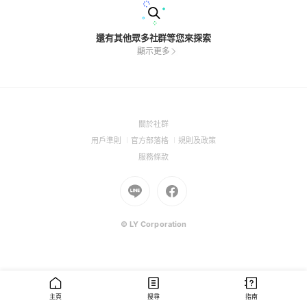
還有其他眾多社群等您來探索
顯示更多
(Open
關於社群
in
(Open
(Open
(Open
用戶準則
官方部落格
規則及政策
a
in
in
in
(Open
服務條款
new
a
a
a
in
window)
new
Go
new
Go
new
a
window)
to
window)
to
window)
new
Line
Facebook
window)
(Open
(Open
© LY Corporation
in
in
a
a
new
new
window)
window)
主頁
搜尋
指南