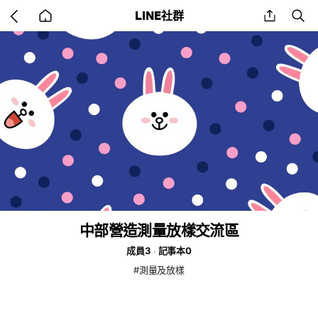
Go
share
se
LINE社群
back
to
home
中部營造測量放樣交流區
成員3
記事本0
#測量及放樣