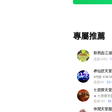
專屬推薦
新熱血江湖
成員1090
​​🎁仙逆天
成員95
20
七原罪天堂
成員181
3
休閒天堂服