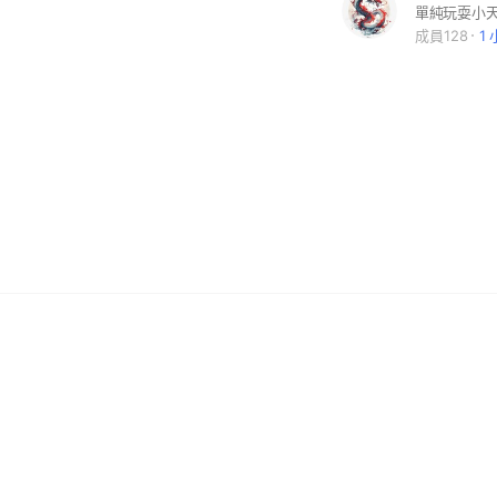
單純玩耍小
成員128
1