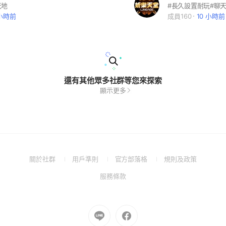
天地
 小時前
成員160
10 小時前
還有其他眾多社群等您來探索
顯示更多
(Open
(Open
(Open
(Open
關於社群
用戶準則
官方部落格
規則及政策
in
in
in
in
(Open
服務條款
a
a
a
a
in
new
new
new
new
a
window)
window)
window)
window)
new
Go
Go
window)
to
to