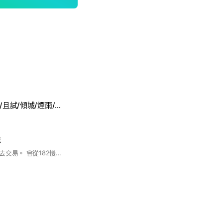
蛇髮女-縱橫/月隱/且試/傾城/煙雨/逐鹿/星耀/長歌/星河/霜月/鯨吞/墨影/流雲（天下)
群
所有東西自己打自己去交易。 會從182慢慢更新上去 （決無鎖寶）