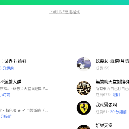
下載LINE應用程式
：世界 討論群
13 分鐘前
成員155
堂🎉遊戲大群
無贊助天堂討論
#內掛 #381#無課#上班族 #天堂 #經典 #天堂經典 #經典天堂 #天堂經典版
 小時前
成員673
剛剛
我就緊張啊
🔥 七原罪天堂・特色服 🔥 ✔ 自製系統（變身 / 技能 / 地圖） ✔ 持續更新內容 ✔ 高自由度玩法 ✔ GM親自開發維護 🎮 不只是玩，是持續進化的世界！ 📢 更新內容 / 改版資訊 / 活動公告 都會第一時間發布！ 👉 歡迎一起加入測試與成長！
成員51
20 分鐘前
3 分鐘前
妡樂天堂