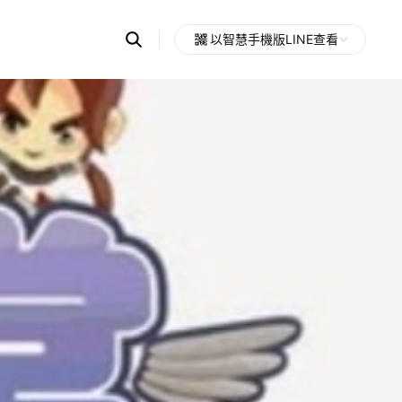
Search
以智慧手機版LINE查看
OpenChats
Open
or
search
messages
area