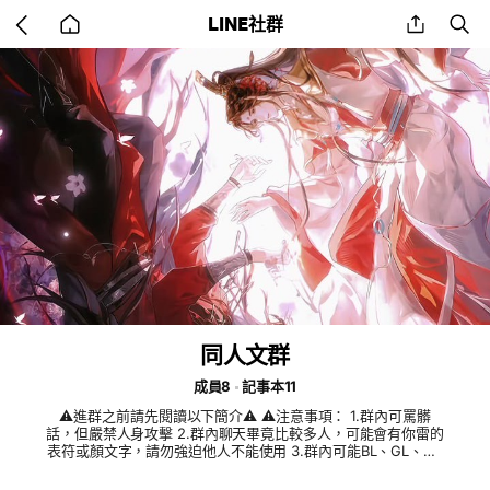
Go
share
se
LINE社群
back
to
home
同人文群
成員8
記事本11
⚠️進群之前請先閱讀以下簡介⚠️ ⚠️注意事項： 1.群內可罵髒
話，但嚴禁人身攻擊 2.群內聊天畢竟比較多人，可能會有你雷的
表符或顏文字，請勿強迫他人不能使用 3.群內可能BL、GL、BG
都有，文章上方會標註，不接受者請自行迴避 4.嚴禁盜走群內他
人文章 5.嚴禁搬運群內他人文章 6.群內記事本只接受發自己寫