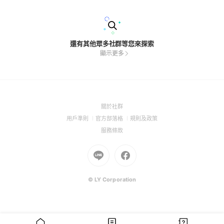
的文，嚴禁拿別人的文來發 7.有些可能是車文（我也不知道會不
會被ban掉.）文章上方會標註 *待補充 ⚠️目前群內已有： #時光
代理人 *待補充 #同人文 #BL #GL #BG #小說
還有其他眾多社群等您來探索
顯示更多
(Open
關於社群
in
(Open
(Open
(Open
用戶準則
官方部落格
規則及政策
a
in
in
in
(Open
服務條款
new
a
a
a
in
window)
new
Go
new
Go
new
a
window)
to
window)
to
window)
new
Line
Facebook
window)
(Open
(Open
© LY Corporation
in
in
a
a
new
new
window)
window)