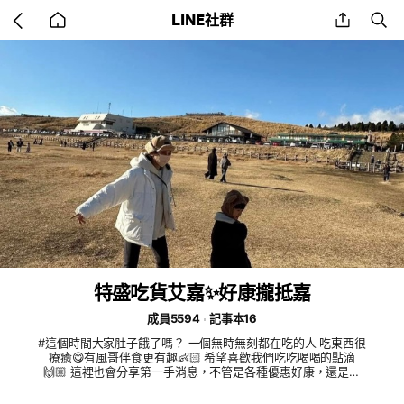
Go
share
se
LINE社群
back
to
home
特盛吃貨艾嘉✨好康攏抵嘉
成員5594
記事本16
#這個時間大家肚子餓了嗎？ 一個無時無刻都在吃的人 吃東西很
療癒😋有風哥伴食更有趣👶🏻 希望喜歡我們吃吃喝喝的點滴
🙌🏼 這裡也會分享第一手消息，不管是各種優惠好康，還是抽
獎活動，也可以跟大家第一線交流討論❤️