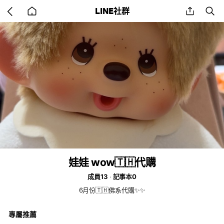
Go
share
se
LINE社群
back
to
home
娃娃 wow🇹🇭代購
成員13
記事本0
6月份🇹🇭佛系代購✨✨
專屬推薦