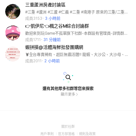
三重蘆洲房產討論區
#三重 #蘆洲 #三蘆 #仁義 #二重 #南港子 原來的三重/二重討論區，就只是討論區，基本上什麼都可以聊，但 不歡迎只想戰區域戰人的網民，還有友湯人士或湯式言論就直接踢，三重各建案討論區大多都是湯開的，要多注意自己個資，不要輕言填單或是提供給他人，避免被騷擾
成員3153
3 小時前
👉凱伊尼👈楓之谷M綜合討論群
歡迎來到玩Game不孤單旗下社群-本群設有管理員-詳情群規以記事本為基準 (★) 本群風氣自由，主要供大家交流心得、聊天、組隊、買賣、勿惡意洗版 (★) 人各有所好，議論角色，請避免使用激烈字眼 (★) 請勿有破壞群友和諧之任何舉動 (★) 禁止於群內張貼任何第三方社團，群組的相關資訊 (❌)【本群禁止】未經管理員授權通過之代儲商任何廣告行為 祝各位都是歐洲人（●′∀‵）ノ♡
成員1711
31 分鐘前
蝦拼摸@活體海鮮批發團購網
🦞全台專賣稀有、超巨無霸活體‼️ 龍蝦、大沙公、大沙母、紅蟳、大閘蟹、花蟹、三點蟹、石蟳、活蝦類、生鮮季節、生鮮水產❤️全台皆🉑️配送✨大台北地區🌍新北#三重#團購#批發
成員2011
2 小時前
還有其他眾多社群等您來探索
顯示更多
(Open
關於社群
in
(Open
(Open
(Open
用戶準則
官方部落格
規則及政策