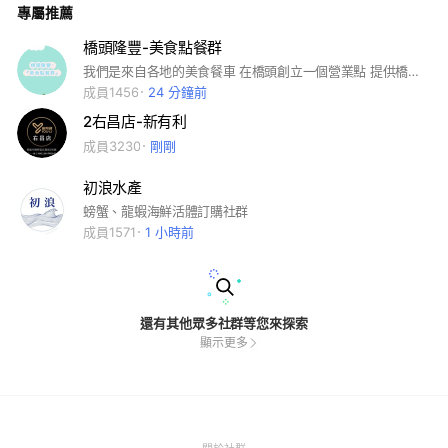
專屬推薦
橋頭隆豐-美食點餐群
我們是來自各地的美食餐車 在橋頭創立一個營業點 提供橋頭鄉親美味的美食
成員1456
24 分鐘前
2右昌店-新有利
成員3230
剛剛
初浪水產
螃蟹、龍蝦海鮮活體訂購社群
成員1571
1 小時前
還有其他眾多社群等您來探索
顯示更多