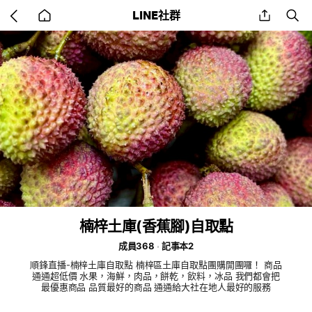
Go
share
se
LINE社群
back
to
home
楠梓土庫(香蕉腳)自取點
成員368
記事本2
順鋒直播-楠梓土庫自取點 楠梓區土庫自取點團購開團囉！ 商品
通通超低價 水果，海鮮，肉品，餅乾，飲料，冰品 我們都會把
最優惠商品 品質最好的商品 通通給大社在地人最好的服務