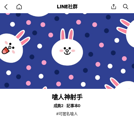
Go
share
se
LINE社群
back
to
home
嗆人神射手
成員2
記事本0
#可匿名嗆人