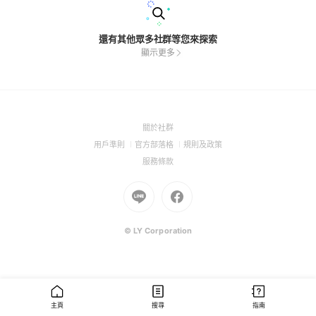
還有其他眾多社群等您來探索
顯示更多
(Open
關於社群
in
(Open
(Open
(Open
用戶準則
官方部落格
規則及政策
a
in
in
in
(Open
服務條款
new
a
a
a
in
window)
new
Go
new
Go
new
a
window)
to
window)
to
window)
new
Line
Facebook
window)
(Open
(Open
© LY Corporation
in
in
a
a
new
new
window)
window)
主頁
搜尋
指南