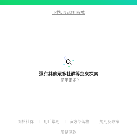
下載LINE應用程式
還有其他眾多社群等您來探索
顯示更多
(Open
(Open
(Open
(Open
關於社群
用戶準則
官方部落格
規則及政策
in
in
in
in
(Open
服務條款
a
a
a
a