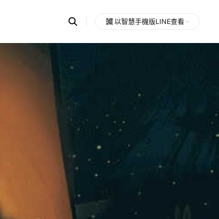
Search
以智慧手機版LINE查看
OpenChats
Open
or
search
messages
area