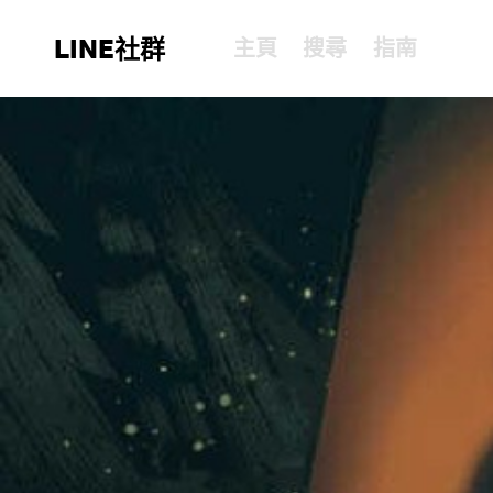
LINE社群
主頁
搜尋
指南