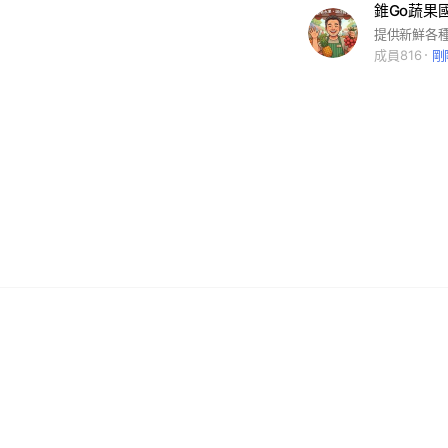
錐Go蔬果
提供新鮮各
成員816
剛