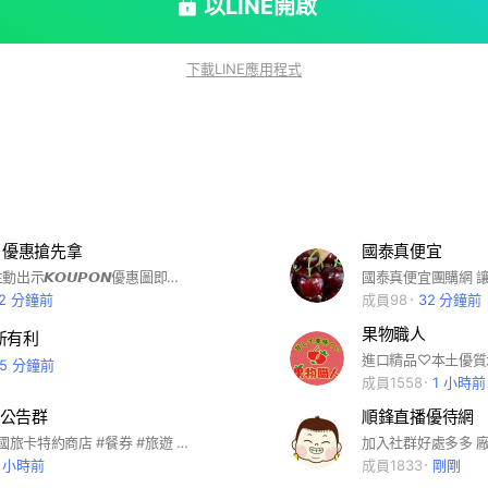
以LINE開啟
下載LINE應用程式
𝙊𝙉 優惠搶先拿
國泰真便宜
一到店須先主動出示𝙆𝙊𝙐𝙋𝙊𝙉優惠圖即享優惠
12 分鐘前
成員98
32 分鐘前
果物職人
新有利
進口精品♡本土優質
45 分鐘前
成員1558
1 小時前
公告群
順鋒直播優待網
#優惠票券 #國旅卡特約商店 #餐券 #旅遊 #全台美食 #王品系列 #萬豪酒店 #饗食天堂 #海港系列 #吃喝玩樂 #住宿券 #各大樂園 #飯店 #連鎖餐飲 #家樂福禮券 #7-11商品卡 #離島旅遊 #國內旅遊 #機票 #船票 #小琉球 #團媽合作 #親子同樂 #電子券 #實體通路 #代訂房 #船票 #自由行 #客製化旅遊 #簽證 #KOL合作 #多元支付 #全球網卡 #即買即用 #團購 #公司行號 #職工福委 #員工聚餐 #自助餐 #福利
4 小時前
成員1833
剛剛