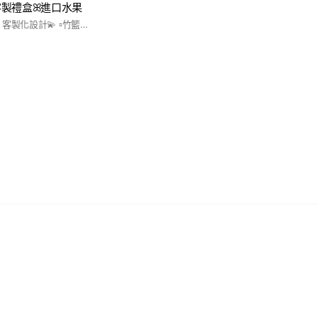
客製禮盒ꕤ進口水果
▫️法式精品水果禮盒｜客製化設計💫 ▫️竹籃・壓克力禮盒｜節日伴手禮首選✨ ▫️嚴選當季鮮果｜全台新鮮配送🚗