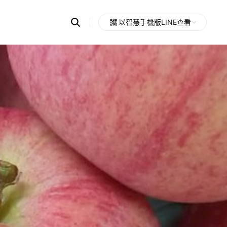
Search
以智慧手機版LINE查看
OpenChats
Open
or
search
messages
area