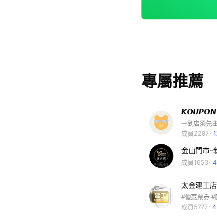
專屬推薦
𝙆𝙊𝙐𝙋
成員2287
金山門市-
成員1653
太金建工店
成員5777