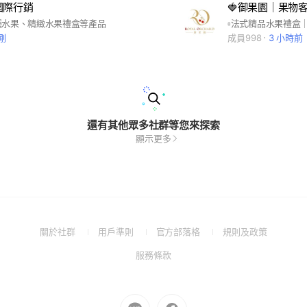
國際行銷
🍓御果園｜果物
種水果、精緻水果禮盒等產品
剛
成員998
3 小時前
還有其他眾多社群等您來探索
顯示更多
(Open
(Open
(Open
(Open
關於社群
用戶準則
官方部落格
規則及政策
in
in
in
in
(Open
服務條款
a
a
a
a
in
new
new
new
new
a
window)
window)
window)
window)
new
Go
Go