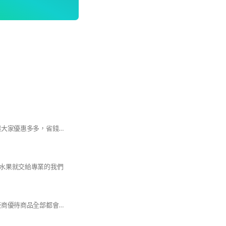
國泰真便宜團購網 讓大家優惠多多，省錢多多
水果就交給專業的我們
加入社群好處多多 廠商優待商品全部都會在這裡呈現 直播也會在此通知 取貨麻煩通知官方賴 @ADL7934W