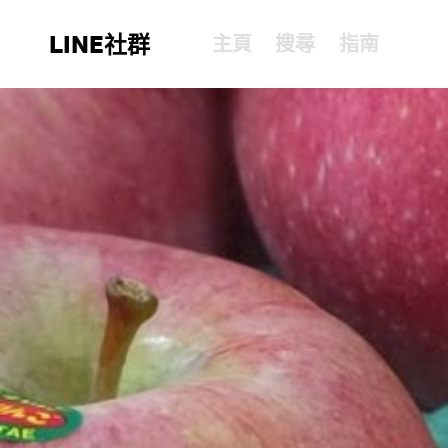
LINE社群
主頁
搜尋
指南