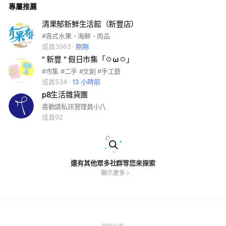
專屬推薦
清果郁新鮮生活館（新豐店）
#各式水果、海鮮、肉品
成員3963
剛剛
" 新豐 " 假日市集「☉ω☉」
#市集 #二手 #文創 #手工藝
成員534
13 小時前
p8生活雜貨團
喜歡請私訊管理員小八
成員92
還有其他眾多社群等您來探索
顯示更多