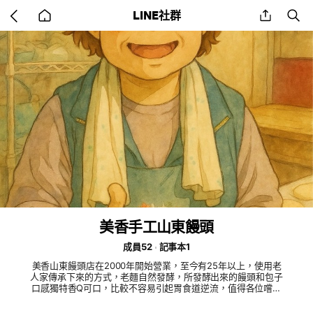
Go
share
se
LINE社群
back
to
home
美香手工山東饅頭
成員52
記事本1
美香山東饅頭店在2000年開始營業，至今有25年以上，使用老
人家傳承下來的方式，老麵自然發酵，所發酵出來的饅頭和包子
口感獨特香Q可口，比較不容易引起胃食道逆流，值得各位嚐嚐
看喔