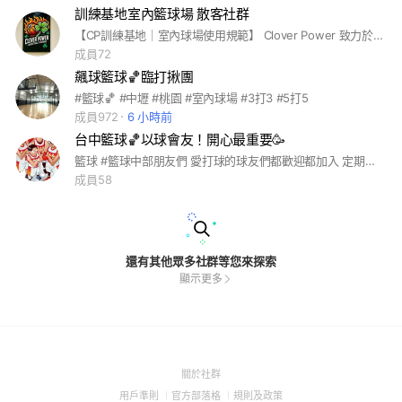
訓練基地室內籃球場 散客社群
【CP訓練基地｜室內球場使用規範】 Clover Power 致力於打造高品質、安全、專業的運動空間。 為維護場館環境與使用者權益，請所有球友共同遵守以下規範： 🟢【場地使用原則】 • 入場請優先至櫃檯完成付費後，再行入場及置放個人物品。 • 室內全面禁止吸菸、檳榔、口香糖。 • 禁止穿著黑膠底鞋（避免地板受損）。 • 禁止攜帶寵物、食物、酒類及含糖飲料入場（白開水、運動飲料除外）。 • 運動前請確實熱身，並留意自身與他人安全。 • 未經場館同意，嚴禁任何形式之私人或團體教學行為。 ⚠️【安全與責任說明】 • 使用者請自行評估身體狀況是否適合運動。 • 運動具一定風險（如碰撞、跌倒、拉傷等），請自負安全責任。 • 未成年人須經監護人同意或陪同。 • 個人貴重物品請自行妥善保管。 • 如遇不可抗力因素（如天災、停電等），場館保有最終調整與解釋權。 🍀【場館文化】 我們希望聚集 ✔ 重視球品 ✔ 尊重他人 ✔ 愛護環境 ✔ 理性溝通 歡迎優質球友，共同維護乾淨、專注、和諧的運動氛圍。 如無法正確使用球場設施或配合相關規範，場館將視情況提醒、限制使用，並保有取消使用資格及移除群組之權利。 「 加入群組即表示同意並願意遵守以上規範。 」 🏀 Clover Power 訓練基地 🍀
成員72
飆球籃球🏀臨打揪團
#籃球🏀 #中壢 #桃園 #室內球場 #3打3 #5打5
成員972
6 小時前
台中籃球🏀以球會友！開心最重要🥳
籃球 #籃球中部朋友們 愛打球的球友們都歡迎都加入 定期六日居多 以中央球場為主 以球🏀會友 大家安全第一 團長：俊嘉 👧歡迎女生一起同樂😊 #台中#籃球#南屯#北區#朝馬#同樂
成員58
還有其他眾多社群等您來探索
顯示更多
(Open
關於社群
in
(Open
(Open
(Open
用戶準則
官方部落格
規則及政策