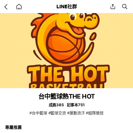
Go
share
se
LINE社群
back
to
home
台中籃球熱THE HOT
成員385
記事本751
#台中籃球 #籃球交流 #運動流汗 #組隊競技
專屬推薦