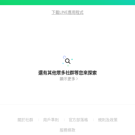
下載LINE應用程式
還有其他眾多社群等您來探索
顯示更多
(Open
(Open
(Open
(Open
關於社群
用戶準則
官方部落格
規則及政策
in
in
in
in
(Open
服務條款
a
a
a
a