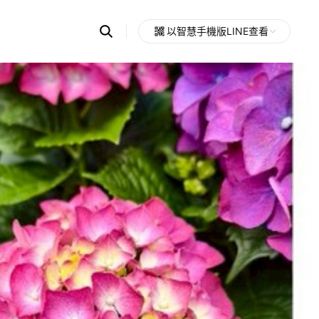
Search
以智慧手機版LINE查看
OpenChats
Open
or
search
messages
area