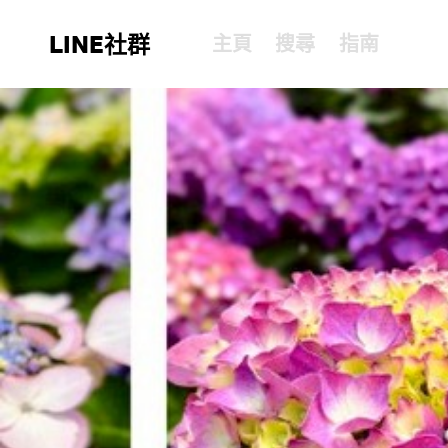
LINE社群
主頁
搜尋
指南