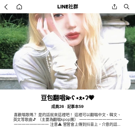
Go
share
se
LINE社群
back
to
home
豆包翻唱💫ʕ •ᴥ•ʔ💗
成員26
記事本59
喜歡唱歌嗎？ 是的話就來這裡吧！ 這裡可以翻唱中文、韓文、
英文等歌曲🎵 （主要為翻唱kpop團） 一一一一一一一一一一一
一一一一一一一一一 注意⚠️ 管管會上傳到抖音上，介意的話不
要進來！ （管管抖音號會在重要消息） 抖音很多要版權，所以
被禁的話就不會發 一一一一一一一一一一一一一一一一一一一