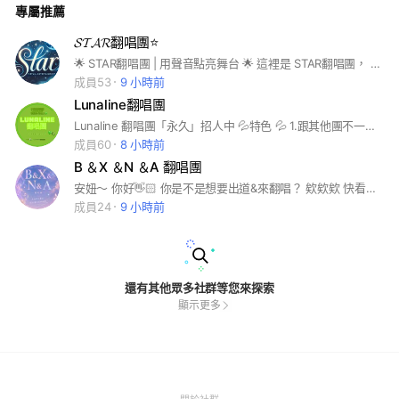
專屬推薦
一 注意‼️重要‼️重要所以說三遍！！！ 『先進試音群』『先進試
音群』『先進試音群』 一一一一一一一一一一一一一一一一一
一一一 還在等什麼？ 趕快來試試吧！
𝓢𝓣𝓐𝓡翻唱團⭐️
🌟 STAR翻唱團 | 用聲音點亮舞台 🌟 這裡是 STAR翻唱團， 我們用歌聲詮釋熱愛， 讓每個音符都閃耀光芒！ 無論你是翻唱高手， 還是想挑戰自我， 只要你熱愛音樂， 這裡就是你的舞台！ 🗒️本群創群時間：2024/8/4 🗒️群主：亮亮 副群主：花生 催音員：萬萬 試音員：舒杏、亮亮 💼主要工作： 剪輯 成員 美工 📢 加入我們前，請記得以下守則： 🚫玩門 🚫霸凌行為及仇視言論 🚫在此討論其他群組 🚫討論私人行程 🚫形成成員之間的仇視對立 🚫拐人 若想加入請嚴格遵守 不接受以下情況： • 童音 • 盜音 • 沒禮貌 • 很愛拖延 • 自創 • 音不準 🌟 你的聲音，值得被聽見！ 加入 STAR翻唱團，和我們一起用歌聲發光發熱！
成員53
9 小時前
Lunaline翻唱團
Lunaline 翻唱團「永久」招人中 💦特色 💦 1.跟其他團不一樣，我們中文也可以 2. 可宣群（記事本） 3.免退任 改名單 4.我們都很溫柔 5.年齡不符合也可以剪輯 美工 🎤 主要招募成員：主唱 / 美工 / 剪輯 🌍 語言不限，喜歡唱中英韓歌都OK！ 📩 想加入嘛？快來進試音室～ 創立日 2025/07/04😊
成員60
8 小時前
B ＆X ＆N ＆A 翻唱團
安妞～ 你好👋🏻 你是不是想要出道&來翻唱？ 欸欸欸 快看過來👀 這裡就很適合你呀！ 我來淺淺介紹～： 團名：B ＆X ＆N ＆A 翻唱團 收：k-pop、唱中文英文的 ① 可出道(虛擬 ② 可追星 ③可聊天💬 是不是讓你開了眼～ 期待你的到來喔！ 女團名單： MIMIQ 主推女團 暫未出道想出道的快來加入我們
成員24
9 小時前
還有其他眾多社群等您來探索
顯示更多