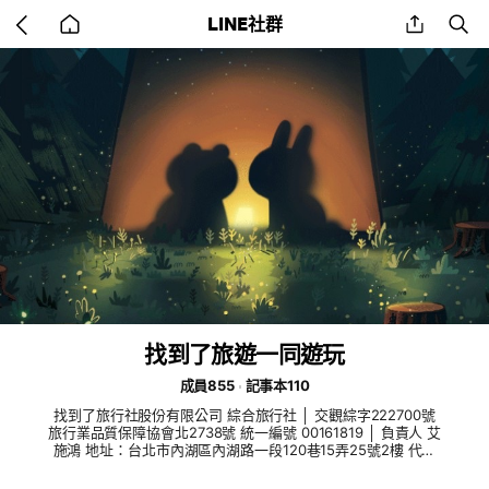
Go
share
se
LINE社群
back
to
home
找到了旅遊一同遊玩
成員855
記事本110
找到了旅行社股份有限公司 綜合旅行社 │ 交觀綜字222700號
旅行業品質保障協會北2738號 統一編號 00161819 │ 負責人 艾
施鴻 地址：台北市內湖區內湖路一段120巷15弄25號2樓 代表
號：(02)7729-1177 傳真號碼：(02)7729-0022 諮詢電話：(0
2)7746-3769 找阿璽(玉璽的璽) Email：service@discoveredt