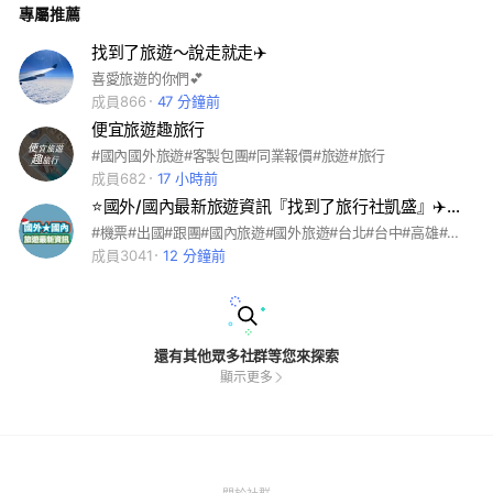
專屬推薦
ravel.com.tw 聯絡人：潘同璽(阿璽) 聯絡專線：0966-214-57
9 #國內外旅遊#員工旅遊#包團旅遊 #旅遊#旅程#城市旅行#閨
蜜旅行#蜜月旅行#背包客#打包行李#護照#假期#說走就走#遠
找到了旅遊～說走就走✈️
離喧囂#國外旅遊#國內旅遊#一日遊#多日遊#流浪#員工旅遊#
喜愛旅遊的你們💕
畢業旅行#Travel#TravelGram#Trip#Tour#Journey#InstaGo#
成員866
47 分鐘前
Wanderlus
便宜旅遊趣旅行
#國內國外旅遊#客製包團#同業報價#旅遊#旅行
成員682
17 小時前
⭐️國外/國內最新旅遊資訊『找到了旅行社凱盛』✈️找到了
#機票#出國#跟團#國內旅遊#國外旅遊#台北#台中#高雄#機場#歐洲#日本#越南#土耳其#奧捷#埃及#菲律賓#韓國#泰國#自由行#便宜#促銷#早鳥優惠#破盤價#馬來西亞#吉隆坡#新加坡#長灘島#中歐#東歐#北歐#雙向#凱盛#過年#旅行團#旅遊團#旅遊中
成員3041
12 分鐘前
還有其他眾多社群等您來探索
顯示更多