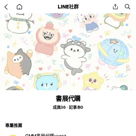
Go
share
se
LINE社群
back
to
home
書展代購
成員36
記事本0
專屬推薦
GMM書展代購yyorz