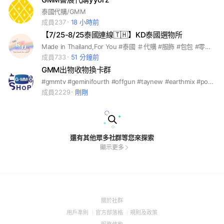
泰國代購/GMM
成員237
18 小時前
【7/25-8/25泰國連線🇹🇭】KD泰國選物所
Made in Thailand,For You #泰國 ＃代購 #服飾 #包包 #零食 #盲盒 #貼圖 #泰星周邊 #泰國本土品牌
成員733
51 分鐘前
GMM出物收物換卡群
#gmmtv #geminifourth #offgun #taynew #earthmix #pondphuwin #forcebook #joongdunk #jimmysea #firstkhaotung #perthchimon
成員2229
剛剛
還有其他眾多社群等您來探索
顯示更多
(Open
關於社群
in
(Open
(Open
(Open
用戶準則
官方部落格
規則及政策
a
in
in
in