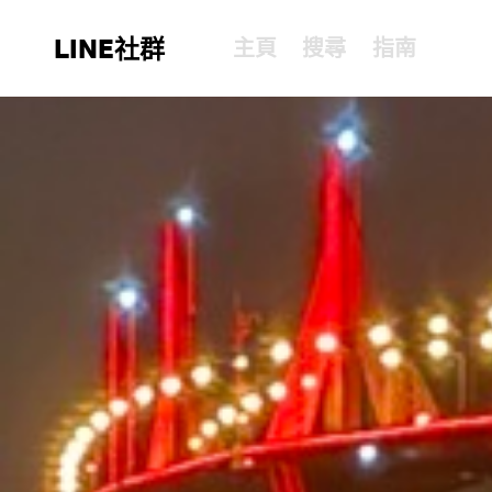
LINE社群
主頁
搜尋
指南