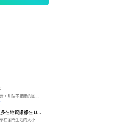
群
旅遊住宿美食分享討論，別貼不相關的圖片跟影片。
前
金門人新聞網：更多在地資訊都在 UniLife有鄰生活
此社群提供金門人分享在金門生活的大小事，包含在地店家推薦、好康分享、遺物協尋、贈物公告等各種食衣住行育樂資訊。 #烏坵鄉 #金城鎮 #金湖鎮 #金沙鎮 #金寧鄉 #烈嶼鄉
台