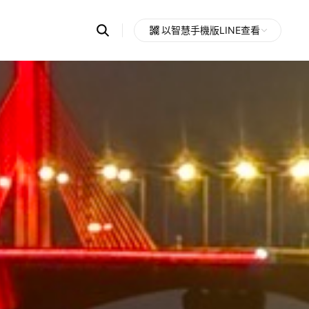
Search
以智慧手機版LINE查看
OpenChats
Open
or
search
messages
area