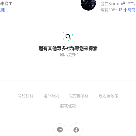
小事為主
剛剛
成員105
13 小時前
還有其他眾多社群等您來探索
顯示更多
(Open
(Open
(Open
(Open
關於社群
用戶準則
官方部落格
規則及政策
in
in
in
in
(Open
服務條款
a
a
a
a
in
new
new
new
new
a
window)
window)
window)
window)
new
Go
Go
window)
to
to