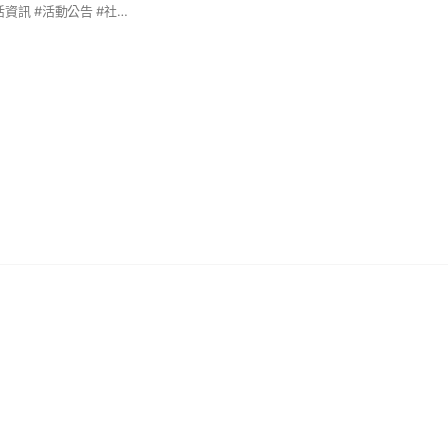
金門Kinmen🏝️ #生活資訊 #活動公告 #社區關懷 #親子活動 #吃喝玩樂 #好康分享