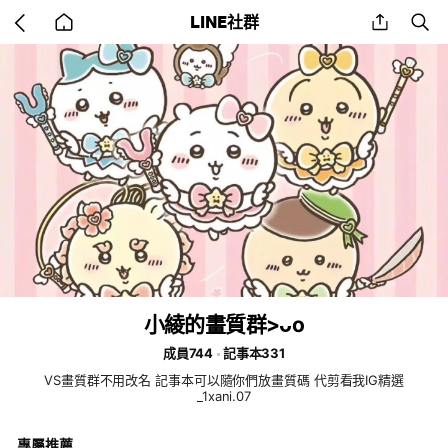
Go
share
se
LINE社群
back
to
home
小綾的畫質群>ᴗo
成員744
記事本331
VS畫質群不用改名 記事本可以隨你們放畫質碼 代剪看我IG精選
_1xani.07
專屬推薦