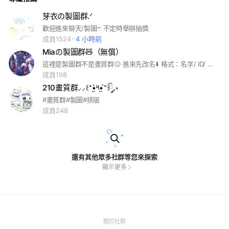
芽衣の製圖群.ᐟ
歡迎進來聊天/製圖ෆ 不定時舉辦抽獎
成員1524
4 小時前
Miaの製圖群🧸（無償）
這裡是製圖群不是畫質群😑 進來先改名⬇️ 格式：名字/ ID/ 平台 #製圖 #無償
成員198
210畫質群⸝⸝꒰˶•̤̀༥•̤́˵꒱ིྀ༘.༝
#畫質群#製圖#排版
成員248
還有其他眾多社群等您來探索
顯示更多
(Open
關於社群