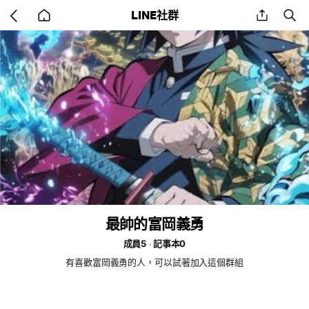
Go
share
se
LINE社群
back
to
home
最帥的富岡義勇
成員5
記事本0
有喜歡富岡義勇的人，可以試著加入這個群組