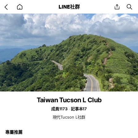
Go
share
se
LINE社群
back
to
home
Taiwan Tucson L Club
成員1173
記事本17
現代Tucson L社群
專屬推薦