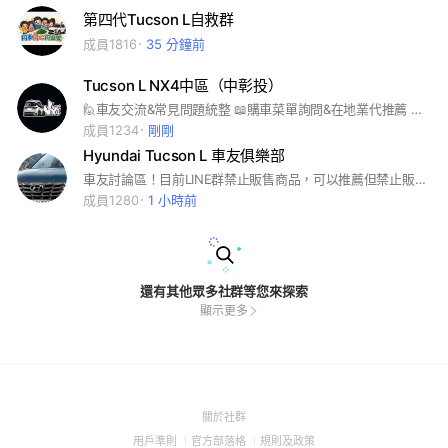
第四代Tucson L自救群
成員1816
35 分鐘前
Tucson L NX4中區（中彰投）
🙋車友交流&常見問題統整 📖購車菜單詢問&在地業代推薦 🔧保修/升級資訊分享 🎁中部地區專屬優惠 #Hyundai #Tucson L #NX4 #土桑 #現代
成員1234
剛剛
Hyundai Tucson L 車友俱樂部
車友討論區！目前LINE群禁止販售商品，可以推薦但禁止販售。
成員1280
1 小時前
還有其他眾多社群等您來探索
顯示更多
(Open
關於社群
in
(Open
(Open
(Open
用戶準則
官方部落格
規則及政策