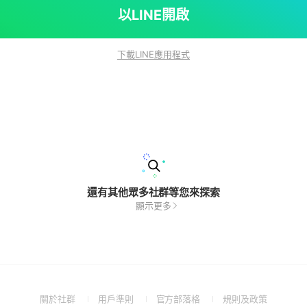
以LINE開啟
下載LINE應用程式
還有其他眾多社群等您來探索
顯示更多
(Open
(Open
(Open
(Open
關於社群
用戶準則
官方部落格
規則及政策