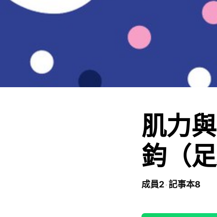
肌力與
鈞（足
成員2
記事本8