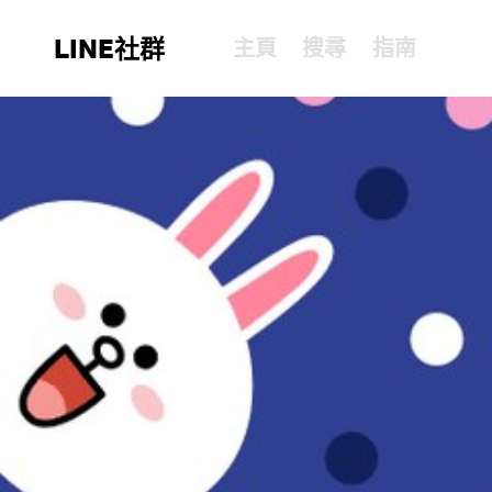
LINE社群
主頁
搜尋
指南