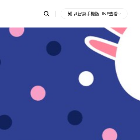
Search
以智慧手機版LINE查看
OpenChats
Open
or
search
messages
area