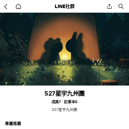
Go
share
se
LINE社群
back
to
home
527星宇九州團
成員7
記事本0
527星宇九州團
專屬推薦