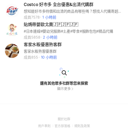
Costco 好市多 全台優惠&出清代購群
想知道好市多特價和出清的商品有哪些嗎？想找人代購寄超商店到店嗎？沒有會員想購買線上商品嗎？來加入這裡就對了。讓您省時又便利的買到好市多商品。 #高雄好市多#中華好市多#大順好市多#嘉義好市多#台南好市多#台中南屯好市多#北屯好市多#新竹好市多#中壢好市多#桃園#南崁好市多#中和好市多#新莊好市多#內湖好市多#北投好市多#汐止好市多
成員7578
1 小時前
貼媽帶嬰歐北賣🇯🇵🇯🇵🇯🇵
#日本連線#嬰幼兒服飾#土產#零食#服飾包包#精品代購
成員5858
2 小時前
客家水粄優惠熟客群
客家水粄熟客優惠群
成員855
10 小時前
還有其他眾多社群等您來探索
顯示更多
(Open
關於社群
in
(Open
(Open
(Open
用戶準則
官方部落格
規則及政策