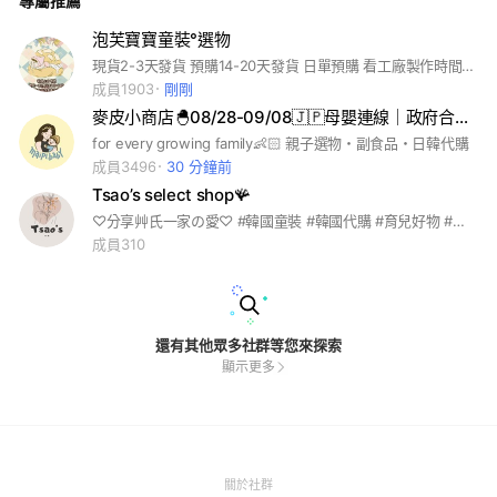
專屬推薦
泡芙寶寶童裝°選物
現貨2-3天發貨 預購14-20天發貨 日單預購 看工廠製作時間 幾乎都會先拿樣看品質 品質過才會賣給你們唷 啾啾#童裝#寶寶#寶媽
成員1903
剛剛
麥皮小商店🐣08/28-09/08🇯🇵母嬰連線｜政府合法營業登記
for every growing family👶🏻 親子選物・副食品・日韓代購
成員3496
30 分鐘前
Tsao’s select shop🪸
♡分享艸氏一家の愛♡ #韓國童裝 #韓國代購 #育兒好物 #日常愛用 #親子穿搭
成員310
還有其他眾多社群等您來探索
顯示更多
(Open
關於社群