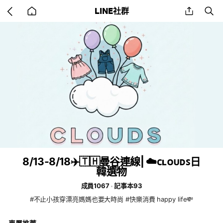
Go
share
se
LINE社群
back
to
home
8/13-8/18✈️🇹🇭曼谷連線| ☁️ᴄʟᴏᴜᴅꜱ日
韓選物
成員1067
記事本93
#不止小孩穿漂亮媽媽也要大時尚 #快樂消費 happy life💸