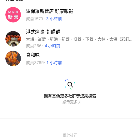
聖保羅新營店 好康報報
成員1579
3 小時前
港式烤鴨-訂購群
大埔、崙背、新港、新營、柳營、下營、大林、太保（彩虹夜市）、麻魚寮，安定，後壁、梅山、鹽水 、北港、六甲、斗六、屏東 訂購行程、活動配合
成員266
4 小時前
食和味
成員3769
1 小時前
還有其他眾多社群等您來探索
顯示更多
(Open
關於社群