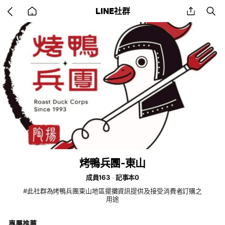
Go
share
se
LINE社群
back
to
home
烤鴨兵團-東山
成員163
記事本0
#此社群為烤鴨兵團東山地區擺攤資訊提供及接受消費者訂購之
用途
專屬推薦