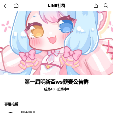
Go
share
se
LINE社群
back
to
home
第一屆明新盃ws競賽公告群
成員43
記事本0
專屬推薦
明志玩具