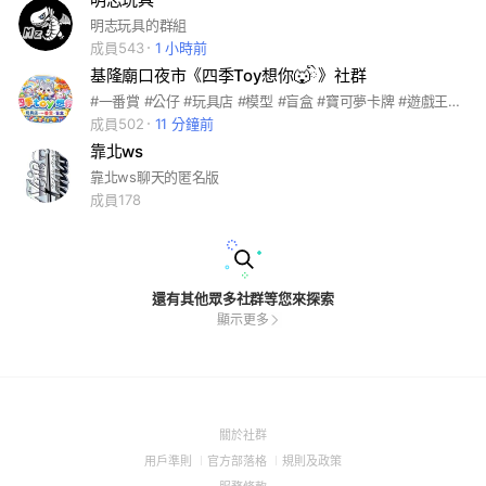
明志玩具的群組
成員543
1 小時前
基隆廟口夜市《四季Toy想你🐺ིྀ》社群
#一番賞 #公仔 #玩具店 #模型 #盲盒 #寶可夢卡牌 #遊戲王卡牌 #3C #黃金
成員502
11 分鐘前
靠北ws
靠北ws聊天的匿名版
成員178
還有其他眾多社群等您來探索
顯示更多
(Open
關於社群
in
(Open
(Open
(Open
用戶準則
官方部落格
規則及政策
a
in
in
in