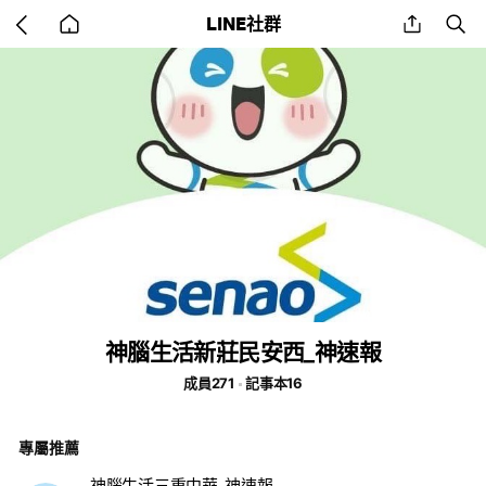
Go
share
se
LINE社群
back
to
home
神腦生活新莊民安西_神速報
成員271
記事本16
專屬推薦
神腦生活三重中華_神速報