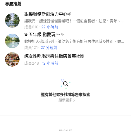
專屬推薦
的不老男女神、生意場上叱吒風雲的老將、為五斗鑽石折腰的上
班族、「毀」人不倦的各類教師......個個誠懇、可愛、單純、溫
暖！ 我們也經常舉辦旅遊和聚會，您可以翻看群組內的記事
銀髮服務新創活力中心🌱
本，裡面有未來將舉辦的活動和過去活動的照片、影片。 歡迎
讓我們一起練習慢慢變老吧！一個包含長者、幼兒、青年、中年人的共好園地🌸 #銀髮新創 #青銀共融活動 #社區照顧 #通用設計 #興趣培養 #交流 #手作課程 #關懷據點 #跨域沙龍
您在此和大家互相關懷、互相扶持，分享生活點滴....😊 規定：
大頭貼用本人脫口罩、太陽眼鏡的照片 名字旁加西元出生年及
成員610
22 小時前
居住地 若入群超過六小時沒有照片、沒有變更加註的名稱，即
💫五年級 揪愛玩～ ✨
予退群。 不談政治、宗教、種族議題 禁止直銷、推銷行為 禁止
色情、賭博、股票資訊 請互相尊重，保持禮貌交流 若超過三個
歡迎加入揪玩行列，請於名字後方加註居住區域及性別，頭貼請勿空白。相逢自是緣起，同世代的我們可以相遇，一起出遊，是件幸福的事。吃喝玩樂、聚餐聊天、上山下海、旅遊分享，快樂是唯一🙂 為健康出遊～
月不與人互動，或不參加任何活動的潛水客，即會被無情退群。
成員121
27 分鐘前
純女性吃喝玩樂住飯店菁英社團
成員248
12 小時前
還有其他眾多社群等您來探索
顯示更多