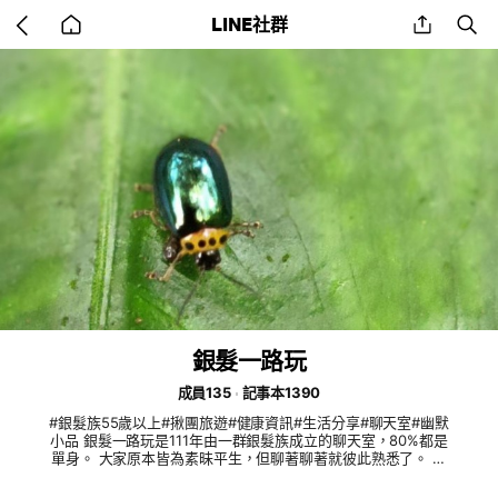
Go
share
se
LINE社群
back
to
home
銀髮一路玩
成員135
記事本1390
#銀髮族55歲以上#揪團旅遊#健康資訊#生活分享#聊天室#幽默
小品 銀髮一路玩是111年由一群銀髮族成立的聊天室，80%都是
單身。 大家原本皆為素昧平生，但聊著聊著就彼此熟悉了。 這
裡有各領域才華洋溢的菁英、也有奉公守法的公職退休人員、行
萬里路的旅行家、救世神醫、勤懇為家庭奉獻的主婦、浪漫情懷