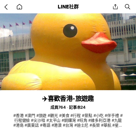
Go
share
se
LINE社群
back
to
home
✈️喜歡香港-旅遊趣
成員764
記事本24
#香港 #澳門 #旅遊 #觀光 #美食 #行程 #景點 #小吃 #伴手禮 #
行程健檢 #尖沙咀 #太平山 #銅鑼灣 #旺角 #維多利亞港 #九龍
#港島 #廣東話 #粵語 #港澳 #台灣 #迪士尼 #長榮 #華航 #星宇
#國泰 #蛋撻 #蛋捲