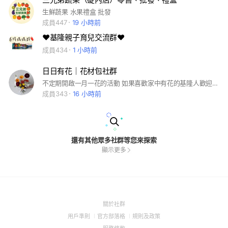
生鮮蔬果 水果禮盒 批發
成員447
19 小時前
❤️基隆親子育兒交流群❤️
成員434
1 小時前
日日有花｜花材包社群
不定期開啟一月一花的活動 如果喜歡家中有花的基隆人歡迎加入 闆娘是基隆人 平日不在基隆上班 週末有花束需求歡迎找我☺️ #基隆 #零廢材 #月花
成員343
16 小時前
還有其他眾多社群等您來探索
顯示更多
(Open
關於社群
in
(Open
(Open
(Open
用戶準則
官方部落格
規則及政策
a
in
in
in