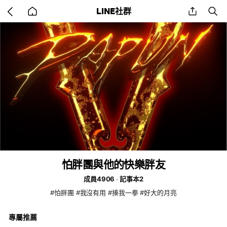
Go
share
se
LINE社群
back
to
home
怕胖團與他的快樂胖友
成員4906
記事本2
#怕胖團 #我沒有用 #揍我一拳 #好大的月亮
專屬推薦