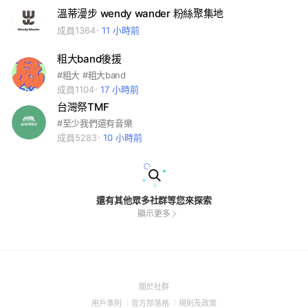
溫蒂漫步 wendy wander 粉絲聚集地
成員1364
11 小時前
粗大band後援
#粗大 #粗大band
成員1104
17 小時前
台灣祭TMF
#至少我們還有音樂
成員5283
10 小時前
還有其他眾多社群等您來探索
顯示更多
(Open
關於社群
in
(Open
(Open
(Open
用戶準則
官方部落格
規則及政策