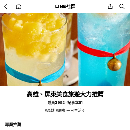
Go
share
se
LINE社群
back
to
home
高雄、屏東美食旅遊大力推薦
成員3952
記事本51
#高雄 #屏東 一日生活圈
專屬推薦