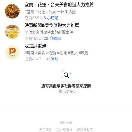
宜蘭、花蓮、台東美食旅遊大力推薦
#宜蘭 #花蓮 #台東 一日生活圈
成員3581
8 小時前
時事新聞&美食旅遊大力推薦
開放大家討論時事與新聞事件
成員1992
22 分鐘前
我是屏東迷
#屏東 #美食 #活動 #在地 #藝文 #政治
成員4667
1 小時前
還有其他眾多社群等您來探索
顯示更多
(Open
關於社群
in
(Open
(Open
(Open
用戶準則
官方部落格
規則及政策