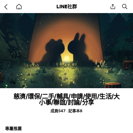
Go
share
se
LINE社群
back
to
home
慈濟/環保/二手/輔具/申請/使用/生活/大
小事/聯誼/討論/分享
成員547
記事本8
專屬推薦