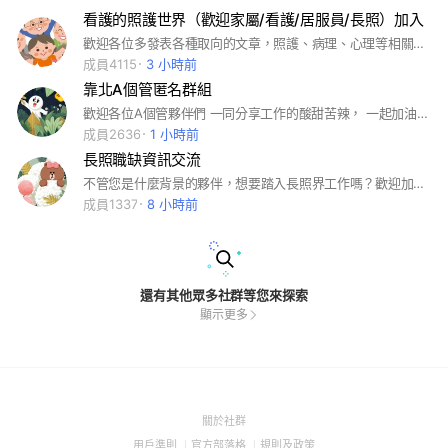
看護的照護世界（歡迎家屬/看護/居服員/長照）加入
歡迎各位多發表各種取向的文章，照護、病理、心理等相關，以及個人的專業反思心得或個案討論。（請注意倫理議題） 提醒本社團主要為看照護的專業的相互交流，如有找尋看護需求請私訊管理員相關的資料我們會盡力協助您！ 期待你們的分享與指教，十分感謝大家的體諒與包容！ #醫院看護 #居家看護 #巴氏量表 #臨時看護 #土城 #土城長庚醫院 #中山區 #馬偕醫院 #中和 #雙和醫院 #醫療 #長照 #身心靈 #看護派遣 #監院接案 #居家接案 #找看護 #找照服員 #找居服員 #照顧服務 #長期照 #外勞喘息#外勞空窗 #臨時照顧#陪伴就醫 #家事清潔 #長照職前課程 #長照積分課程 #在職課程 #教育訓練 #第二專長 #工作平台 #兼職工作
成員4115
3 小時前
靠北A個管匿名群組
歡迎各位A個管夥伴們 一同分享工作的酸甜苦辣， 一起加油💪🏻💪🏻 👉嚴禁打廣告、業配，違者踢出‼️ 👉純為匿名分享討論工作心情， 網路留言仍須遵守規範理性發言， 勿做人身攻擊及謾罵‼️
成員2636
1 小時前
長照職缺資訊交流
不管您是什麼背景的夥伴，想要踏入長照界工作嗎？歡迎加入一起討論吧😆 本社群工作內「不」包含照服員工作哦！考量線上社團許多以照服員為主，故本社群針對護理師轉職、社工人員、老照系⋯⋯等，對於長照其他職缺想了解、想分享都歡迎加入👏 #個管 #居督 #業負 #日照 #督導 #業務負責人
成員1337
8 小時前
還有其他眾多社群等您來探索
顯示更多
(Open
關於社群
in
(Open
(Open
(Open
用戶準則
官方部落格
規則及政策