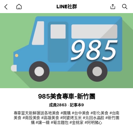
Go
share
se
LINE社群
back
to
home
985美食專車-新竹團
成員2863
記事本9
專車當天新鮮運送各地美食 #團購 #台中美食 #彰化美食 #台南
美食 #南投美食 #高雄美食 #阿婆烤玉米 #北回水晶餃 #新竹團
購 #讓一糖 #葡吉麵包 #金桃家 #阿明豬心