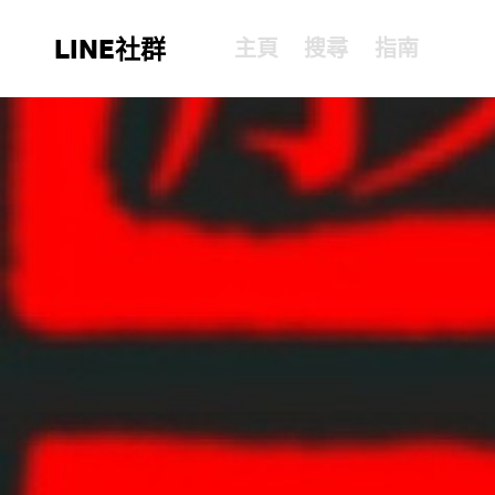
LINE社群
主頁
搜尋
指南