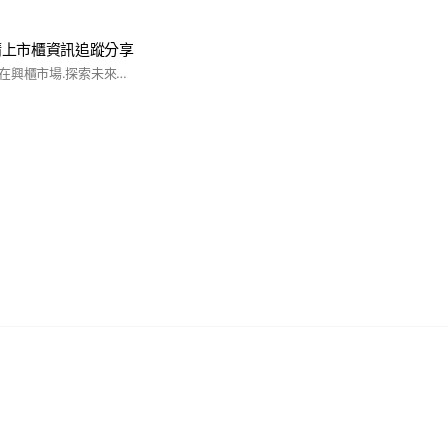
請上市櫃資訊追蹤分享
我們的共同目標就是在興櫃市場.探索未來世界閃亮的明星產業.參與未來發展前景.追蹤即將送件申請上市上櫃資訊分享.在這蔚藍天空美麗的海.遵守紀律.掌握規則.三高不進場.三低切入.用心經營.精選商品.耐心追蹤.成功機率80以上