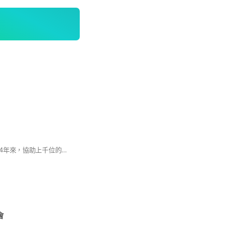
專業股票教學社群》4年來，協助上千位的學員，建立正確的投資觀念。
會