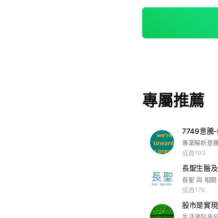
專屬推薦
7749意騰
專業解析意騰
成員193
長聖生醫及
長聖 與 相關
成員179
股市是實現
生活津貼來