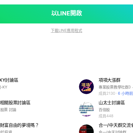
以LINE開啟
下載LINE應用程式
-KY討論區
項項大漲群
-KY
成員2130
6 小時前
相關股票討論區
山太士討論區
 股票 討論
百倍股
成員448
財富自由的夢境嗎？
合一/中天群交流
自於投資
合一/中天討論群