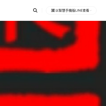
Search
以智慧手機版LINE查看
OpenChats
Open
or
search
messages
area