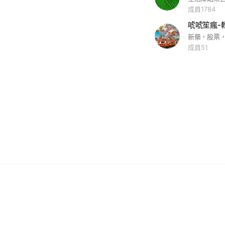
成員1784
唬唬笙瘋-
成員51