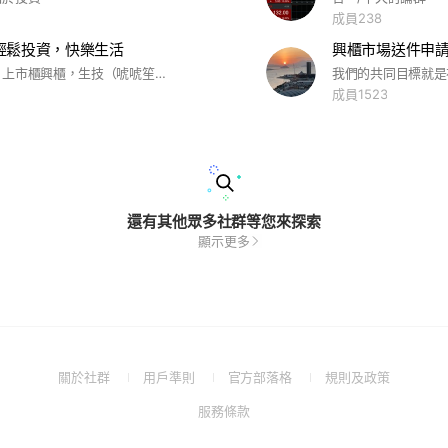
成員238
輕鬆投資，快樂生活
興櫃市場送件申
新藥，股票，上市櫃興櫃，生技（唬唬笙瘋）
成員1523
還有其他眾多社群等您來探索
顯示更多
(Open
(Open
(Open
(Open
關於社群
用戶準則
官方部落格
規則及政策
in
in
in
in
(Open
服務條款
a
a
a
a
in
new
new
new
new