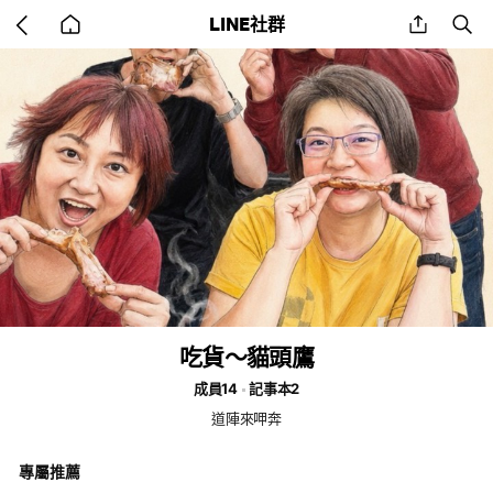
Go
share
se
LINE社群
back
to
home
吃貨～貓頭鷹
成員14
記事本2
道陣來呷奔
專屬推薦