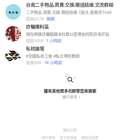
台南二手物品.買賣.交換.贈送結緣.交流群組
二手物品.買賣.交換.贈送結緣《版主.星期天Tina》
成員4279
剛剛
詐騙爆料區
現在網路詐騙猖獗本社群以宣導如何防詐為宗旨
成員1658
1 小時前
私校論壇
#全國私校工會 #私立學校教師
成員566
14 小時前
還有其他眾多社群等您來探索
顯示更多
(Open
關於社群
in
(Open
(Open
(Open
用戶準則
官方部落格
規則及政策