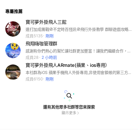
專屬推薦
寶可夢外掛飛人三館
連打加成團戰🧭不定時百怪訊🧭飛行外掛教學 群聊遊戲攻略分享 缺好友？無處發問討論？迷茫的你快來加入吧！ 🚫本群不涉入任何營利行為，禁止各項廣告和買賣🚫
成員5135
剛剛
飛翔嗨咖管理群
感謝有你們熱心的幫忙讓社群更加豐富！讓我們繼續合作，再來為寶友們創造更多的福利。
成員28
2 小時前
寶可夢外掛飛人ARmate(蘋果、ios專用）
本社群為iOS 蘋果手機飛人外掛專用,非使用會鎖帳的第三方程式，簡單易學又安全，包含寶可夢飛人、魔物獵人NOW、皮克敏Pikmin Bloom，皆可使用，從設備取得到安裝教學都有專人服務。購買後隨貨附QR卡片，掃描後即可進入教學群，專人手把手教學，8歲～80歲以上都能學會。 #寶可夢飛人#寶可夢外掛#蘋果外掛 #ios外掛 #魔物獵人MHN#皮克敏PikminBloom
成員6150
剛剛
還有其他眾多社群等您來探索
顯示更多