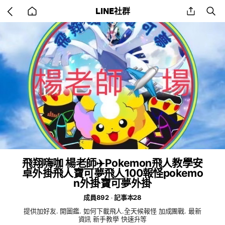
Go
share
se
LINE社群
back
to
home
飛翔嗨咖 楊老師✈️Pokemon飛人教學安
卓外掛飛人寶可夢飛人100報怪pokemo
n外掛寶可夢外掛
成員892
記事本28
提供加好友. 開圖鑑. 如何下載飛人.全天候報怪 加成團戰. 最新
資訊 新手教學 快速升等