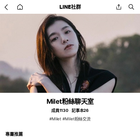
Go
share
se
LINE社群
back
to
home
Milet粉絲聊天室
成員1130
記事本26
#Milet #Milet粉絲交流
專屬推薦