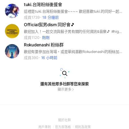
tuki.台灣粉絲後援會
這裡是tuki.台灣粉絲後援會~~~~ 歡迎喜歡tuki.的同好一起進來聊天~~ 名稱請好好打 取的太奇怪會不給進噢 禁止只有數字 標點符號
成員1739
18 分鐘前
Official髭男dism 同好會🎵
歡迎加入！一起交流與鬍子男有關的任何資訊&音樂🎵 #higedan #jpop #髭男
成員1120
剛剛
Rokudenashi 粉絲群
歡迎有要參加台灣場，或是單純喜歡Rokudenashi的粉絲加入，裡面也可以討論其他J-POP相關的歌手及樂團，基本上沒有限制，歡迎各路同好進來交流！
成員390
16 小時前
還有其他眾多社群等您來探索
顯示更多
(Open
關於社群
in
(Open
(Open
(Open
用戶準則
官方部落格
規則及政策