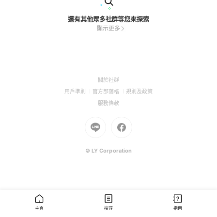
還有其他眾多社群等您來探索
顯示更多
(Open
關於社群
in
(Open
(Open
(Open
用戶準則
官方部落格
規則及政策
a
in
in
in
(Open
服務條款
new
a
a
a
in
window)
new
Go
new
Go
new
a
window)
to
window)
to
window)
new
Line
Facebook
window)
(Open
(Open
© LY Corporation
in
in
a
a
new
new
window)
window)
主頁
搜尋
指南