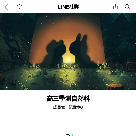
Go
share
se
LINE社群
back
to
home
高三學測自然科
成員19
記事本0